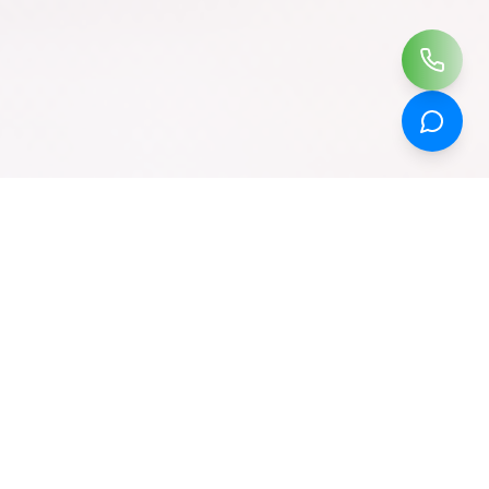
Câu chuyện quen thuộc
Bạn đang thua
Chỉ vì im lặng
Barista tay nghề đỉnh